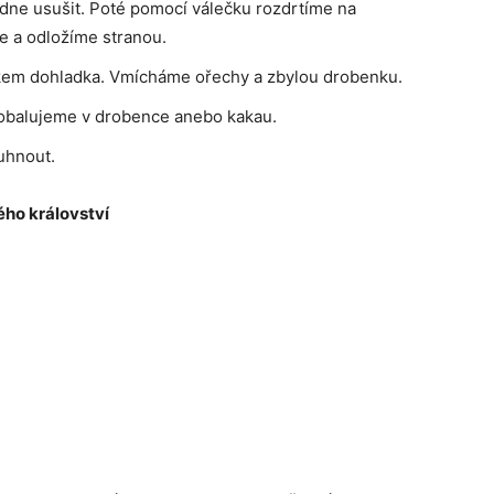
dne usušit. Poté pomocí válečku rozdrtíme na
 a odložíme stranou.
kem dohladka. Vmícháme ořechy a zbylou drobenku.
 obalujeme v drobence anebo kakau.
uhnout.
ého království