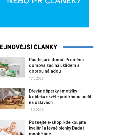
EJNOVĚJŠÍ ČLÁNKY
Pusťte jaro domů: Proměna
domova začíná úklidem a
dobrou náladou
17.5.2026
Dřevěné šperky i motýlky
k obleku skvěle podtrhnou outfit
na oslavách
18.2.2026
Poznejte e-shop, kde koupíte
kvalitní a levné plenky Dada i
mnohé jiné