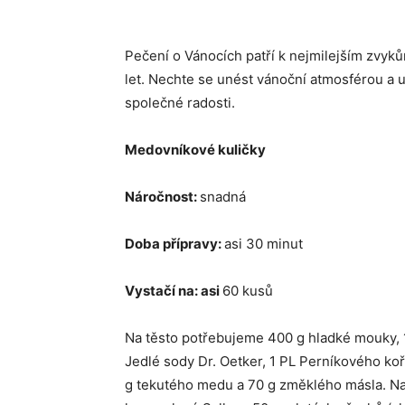
Pečení o Vánocích patří k nejmilejším zvykům
let. Nechte se unést vánoční atmosférou a u
společné radosti.
Medovníkové kuličky
Náročnost:
snadná
Doba přípravy:
asi 30 minut
Vystačí na: asi
60 kusů
Na těsto potřebujeme 400 g hladké mouky, 1
Jedlé sody Dr. Oetker, 1 PL Perníkového koř
g tekutého medu a 70 g změklého másla. N