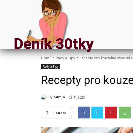
Deník 30tky
Domů
Rady a Tipy
Recepty pro kouzelné vánoční c
Rady a Tipy
Recepty pro kouze
By
admin
28.11.2025
Share