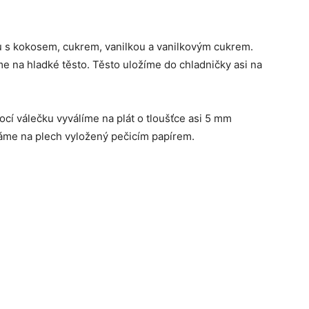
u s kokosem, cukrem, vanilkou a vanilkovým cukrem.
e na hladké těsto. Těsto uložíme do chladničky asi na
í válečku vyválíme na plát o tloušťce asi 5 mm
áme na plech vyložený pečicím papírem.