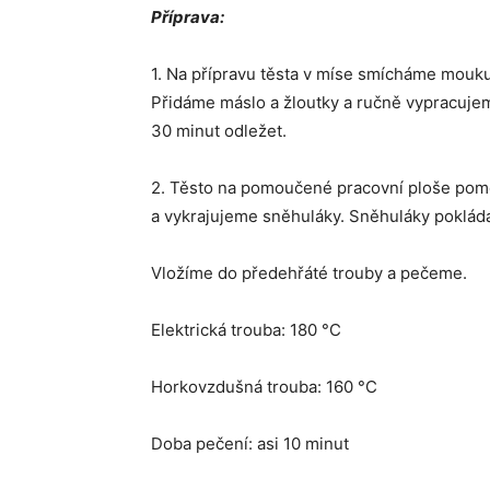
Příprava:
1. Na přípravu těsta v míse smícháme mouk
Přidáme máslo a žloutky a ručně vypracujem
30 minut odležet.
2. Těsto na pomoučené pracovní ploše pomoc
a vykrajujeme sněhuláky. Sněhuláky poklád
Vložíme do předehřáté trouby a pečeme.
Elektrická trouba: 180 °C
Horkovzdušná trouba: 160 °C
Doba pečení: asi 10 minut