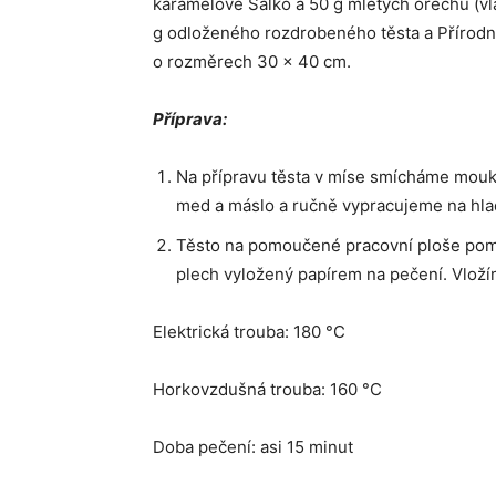
karamelové Salko a 50 g mletých ořechů (vl
g odloženého rozdrobeného těsta a Přírodní
o rozměrech 30 × 40 cm.
Příprava:
Na přípravu těsta v míse smícháme mouk
med a máslo a ručně vypracujeme na hla
Těsto na pomoučené pracovní ploše pomo
plech vyložený papírem na pečení. Vlož
Elektrická trouba: 180 °C
Horkovzdušná trouba: 160 °C
Doba pečení: asi 15 minut