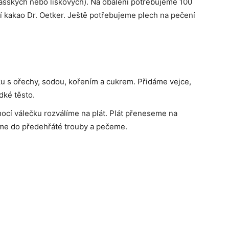
ašských nebo lískových). Na obalení potřebujeme 100
 kakao Dr. Oetker. Ještě potřebujeme plech na pečení
u s ořechy, sodou, kořením a cukrem. Přidáme vejce,
dké těsto.
cí válečku rozválíme na plát. Plát přeneseme na
íme do předehřáté trouby a pečeme.