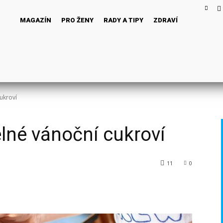
MAGAZÍN
PRO ŽENY
RADY A TIPY
ZDRAVÍ
ukroví
lné vánoční cukroví
11
0