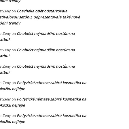
dní trendy
Coachella opět odstartovala
etZeny
on
stivalovou sezónu, odprezentovala také nové
dní trendy
Co obléct nejmladším hostům na
etZeny
on
atbu?
Co obléct nejmladším hostům na
etZeny
on
atbu?
Co obléct nejmladším hostům na
etZeny
on
atbu?
Po fyzické námaze zabírá kosmetika na
etZeny
on
kožku nejlépe
Po fyzické námaze zabírá kosmetika na
etZeny
on
kožku nejlépe
Po fyzické námaze zabírá kosmetika na
etZeny
on
kožku nejlépe