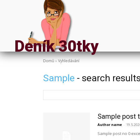
Deník 30tky
Domů
Vyhledávání
Sample
- search result
Sample post t
Author name
-
19.5.202
Sample post no 0 exce