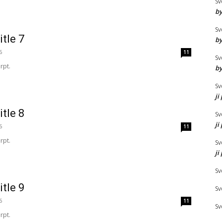
Sv
by
Sv
itle 7
by
6
11
Sv
rpt.
by
Sv
ji
itle 8
Sv
ji
6
11
rpt.
Sv
ji
Sv
itle 9
Sv
6
11
Sv
rpt.