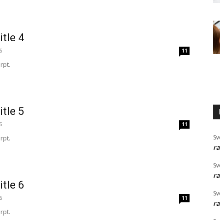
itle 4
6
11
rpt.
itle 5
6
11
Sv
rpt.
ra
Sv
ra
itle 6
Sv
6
11
ra
rpt.