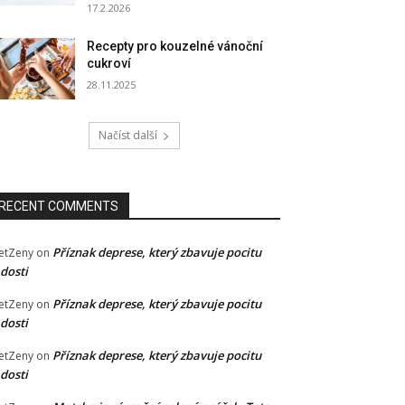
17.2.2026
Recepty pro kouzelné vánoční
cukroví
28.11.2025
Načíst další
RECENT COMMENTS
Příznak deprese, který zbavuje pocitu
etZeny
on
dosti
Příznak deprese, který zbavuje pocitu
etZeny
on
dosti
Příznak deprese, který zbavuje pocitu
etZeny
on
dosti