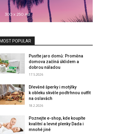
MOST POPULAR
Pusťte jaro domů: Proměna
domova začíná úklidem a
dobrou náladou
17.5.2026
Dřevěné šperky i motýlky
k obleku skvěle podtrhnou outfit
na oslavách
18.2.2026
Poznejte e-shop, kde koupíte
kvalitní a levné plenky Dada i
mnohé jiné