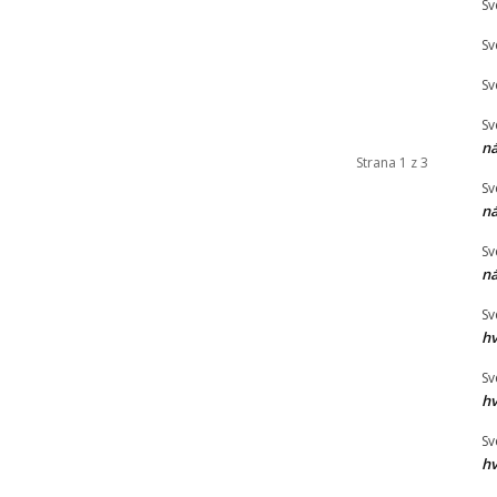
Sv
Sv
Sv
Sv
n
Strana 1 z 3
Sv
n
Sv
n
Sv
hv
Sv
hv
Sv
hv