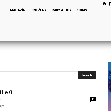
MAGAZÍN
PRO ŽENY
RADY A TIPY
ZDRAVÍ
s
Search
itle 0
6
11
rpt.