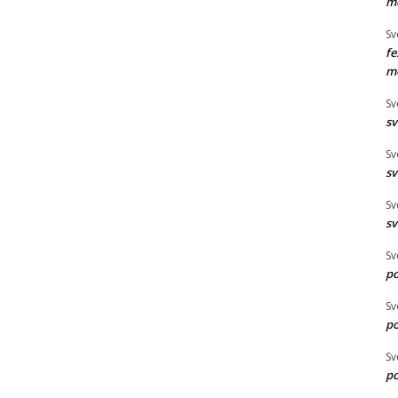
mó
Sv
fe
mó
Sv
sv
Sv
sv
Sv
sv
Sv
po
Sv
po
Sv
po