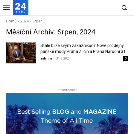
24
svět
Domů
2024
Srpen
Měsíční Archiv: Srpen, 2024
Stále blíže svým zákazníkům: Nové prodejny
pánské módy Praha Zličín a Praha Národní 31
admin
-
31.8.2024
0
- Advertisment -