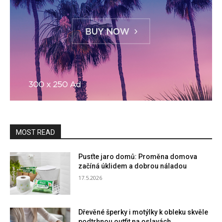
MOST READ
Pusťte jaro domů: Proměna domova
začíná úklidem a dobrou náladou
17.5.2026
Dřevěné šperky i motýlky k obleku skvěle
podtrhnou outfit na oslavách