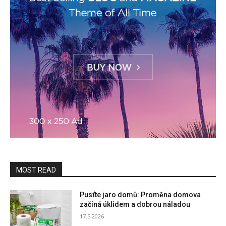
MOST READ
Pusťte jaro domů: Proměna domova
začíná úklidem a dobrou náladou
17.5.2026