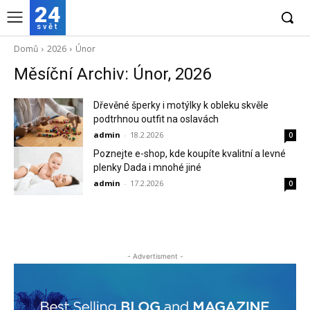
24
svět
Domů
2026
Únor
Měsíční Archiv: Únor, 2026
Dřevěné šperky i motýlky k obleku skvěle
podtrhnou outfit na oslavách
admin
-
18.2.2026
0
Poznejte e-shop, kde koupíte kvalitní a levné
plenky Dada i mnohé jiné
admin
-
17.2.2026
0
- Advertisment -